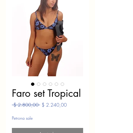
Faro set Tropical
Precio
Precio
 $ 2.800,00 
$ 2.240,00
de
oferta
Petrona sale