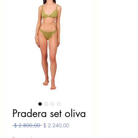
Pradera set oliva
Precio
Precio
 $ 2.800,00 
$ 2.240,00
de